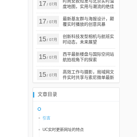
时尚女款短发与北京实时温
17
07月
/
度地图，实用与潮流的绝佳
融合
最新基友群与海报设计，颠
17
07月
/
覆实时播放的创意风暴
创新科技发型相机与航班实
15
07月
/
时动态，未来展望
西平最新楼盘与国际空间站
15
07月
/
航拍视角下的探索
高效工作与摄影，局域网文
15
07月
/
件实时共享与索尼微单最新
报价指南
文章目录
引言
UC实时更新网址的特点