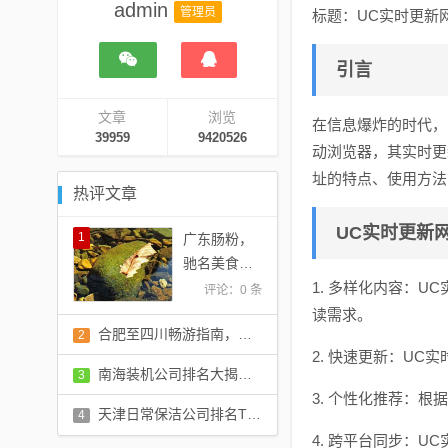
admin
管理员
标题：UC实时更新
引言
文章
浏览
在信息爆炸的时代，实
39959
9420526
动浏览器，其实时更
址的特点、使用方法
热评文章
UC实时更新
1
广东肠粉，
驰名美食上
榜，美味风
1. 多样化内容：
评论：0 条
靡全球！
读需求。
合肥至四川畅游指南，旅游攻略全掌握！
2
2. 快速更新：U
评论：0 条
南海装机公司排名大揭秘，影响力深度解读报告
3
3. 个性化推荐：
评论：0 条
天津日常保洁公司排名TOP10，专业清洁服务一览
4
4. 跨平台同步：
评论：0 条