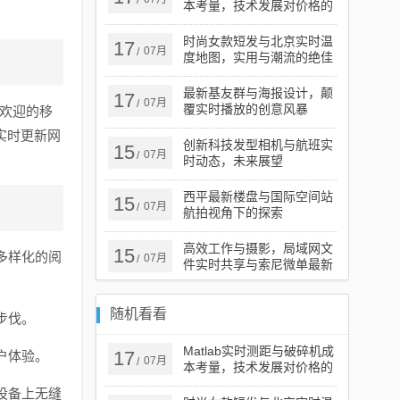
/
本考量，技术发展对价格的
影响分析
时尚女款短发与北京实时温
17
07月
/
度地图，实用与潮流的绝佳
融合
最新基友群与海报设计，颠
17
07月
/
覆实时播放的创意风暴
受欢迎的移
实时更新网
创新科技发型相机与航班实
15
07月
/
时动态，未来展望
西平最新楼盘与国际空间站
15
07月
/
航拍视角下的探索
高效工作与摄影，局域网文
15
多样化的阅
07月
/
件实时共享与索尼微单最新
报价指南
随机看看
步伐。
Matlab实时测距与破碎机成
17
户体验。
07月
/
本考量，技术发展对价格的
影响分析
设备上无缝