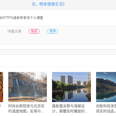
讯，畅享便捷生活》
HTTPS请参考李洋个人博客
56篇文章
站点
微博
碎
时尚女款短发与北京实
最新基友群与海报设
创新科技发
展
时温度地图，实用与潮
计，颠覆实时播放的创
班实时动态