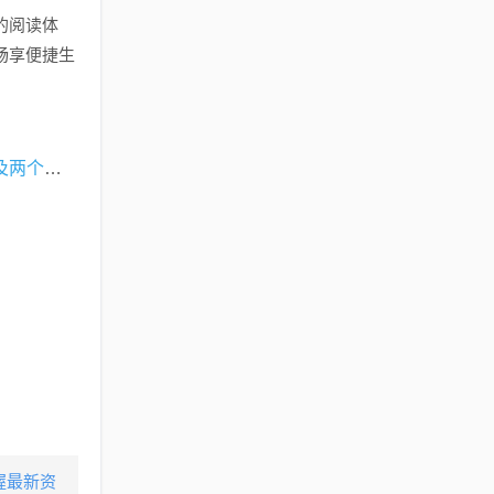
的阅读体
畅享便捷生
关于姓袁的女明星有哪些同狠狠干最新网址这个主题，我们需要明确的是，这里涉及两个核心点，一是关于姓袁的女明星的资讯，二是关于某种可能与娱乐相关的网址或内容。对此，我们将从定义、专家见解、应用与操作指南以及防范虚假宣传等方面进行深入阐述。
握最新资