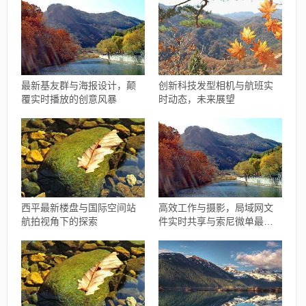
最新基友群与海报设计，颠
创新科技发型相机与航班实
覆实时播放的创意风暴
时动态，未来展望
西平最新楼盘与国际空间站
高效工作与摄影，局域网文
航拍视角下的探索
件实时共享与索尼微单最新
报价指南