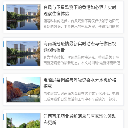
应进行深入探讨，帮助求职者及时获取招聘信息，
台风与卫星监测下的香港如心酒店实时
同时为企业招贤纳士提供宣传平台。肃宁朔...
观察住宿体验
随着科技的进步，台风观测不再仅仅依赖于地面气
象站的数据，卫星技术的迅猛发展，使得我们能够
实时追踪台风的动态，为防范灾害提供有力支持，
而在这背后，香港如心酒店作为城市中的一颗璀璨
海南新冠疫情最新实时动态与任你日视
明珠，其价格表也与时俱进，为旅客提供便捷...
频观察报告
身为博客站长，时刻关注时事热点，特别是关于海
南新冠疫情的最新动态，本文将围绕“最新海南新冠
实时动态”和“任你日视频”这两个关键词，为大家带
来最新的信息和观察。最新海南新冠实时动态海南
电脑屏幕调整与呼吸惊喜水分水乳价格
省作为旅游胜地，其疫情防控动态备受...
探究
电脑屏幕实时画面怎么调在这个数字化时代，电脑
已成为我们日常生活和工作中不可或缺的一部分，
对于长时间使用电脑的人来说，如何调整电脑屏幕
以获取最佳的实时画面，不仅关乎视觉体验，更关
江西百禾药业最新消息与唐家湾沙滩动
乎眼睛的健康，以下是一些关于如何调整电脑...
态更新