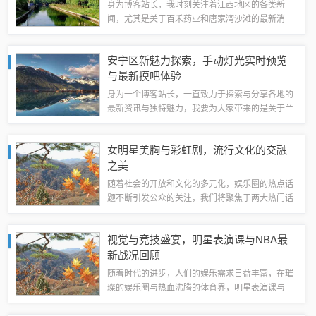
身为博客站长，我时刻关注着江西地区的各类新
闻，尤其是关于百禾药业和唐家湾沙滩的最新消
息，本文将为大家带来这两大话题的最新动态。江
西百禾药业最新消息江西百禾药业作为江西省的知
安宁区新魅力探索，手动灯光实时预览
名企业，一直致力于药品研发、生产和市场推
与最新摸吧体验
广，...
身为一个博客站长，一直致力于探索与分享各地的
最新资讯与独特魅力，我要为大家带来的是关于兰
州安宁区的新动态，特别是与“手动灯光实时预览”
和“最新兰州安宁区摸吧”相关的内容。安宁区的独
女明星美胸与彩虹剧，流行文化的交融
特魅力让我们简单了解一下兰州安宁区的...
之美
随着社会的开放和文化的多元化，娱乐圈的热点话
题不断引发公众的关注，我们将聚焦于两大热门话
题：女明星美胸与最新彩虹剧，这两者看似毫无关
联，但在流行文化的交汇点上，它们共同构成了公
视觉与竞技盛宴，明星表演课与NBA最
众关注的焦点。女明星美胸：时尚与审美的碰...
新战况回顾
随着时代的进步，人们的娱乐需求日益丰富，在璀
璨的娱乐圈与热血沸腾的体育界，明星表演课与
NBA赛事无疑是两大热门话题，就让我们一起走进