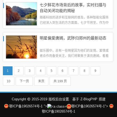
这两大领域，感受其中的激情与活力。明星表演
七夕鲜花市场背后的故事，实时扫描与
课：视觉的盛宴明星表演课，是明星们展示才艺...
自动关闭功能的揭秘
随着科技的进步和互联网的普及，各种智能化服务
已经深入到生活的方方面面，七夕节将至，作为中
国传统情人节的重要日子，鲜花市场也迎来了旺
季，今年，一个特别的关键词组合引起了人们的关
明星偏爱唐嫣，武陟归郑州的最新动态
注：“实时扫描自动关闭功能”与“七夕节鲜花...
娱乐圈中，总有一些明星因为他们的友情、爱情或
者合作而备受关注，我们将聚焦于演员唐嫣，看看
哪些明星与她有着深厚的情谊，我们还将关注武陟
和郑州的最新消息，了解这一地区的最新动态。哪
1
2
3
4
5
6
7
8
9
些明星喜欢唐嫣？1、明星与唐嫣的深厚情谊...
10
下一页
末页
共 199 页
Copyright
2015-2019
版权后台设置.
基于
Z-BlogPHP
搭建
鄂ICP备19026574号-1
">
鄂ICP备19026574号-1">
鄂ICP备19026574号-1