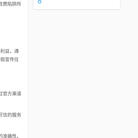
收费陷阱所
或利益，通
虚假宣传往
过官方渠道
可信的服务
的准确性。