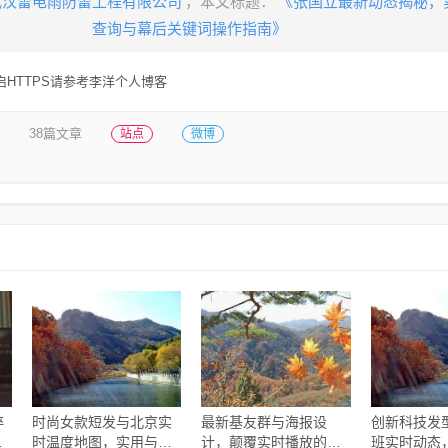
武汉雷电雨防雷工程有限公司
，本文标题：
《张国立最新动态揭秘，
查询与幕后关键词操作指南》
HTTPS请参考李洋个人博客
38篇文章
站点
微博
碎
时尚女款短发与北京实
最新基友群与海报设
创新科技发
展
时温度地图，实用与潮
计，颠覆实时播放的创
班实时动态