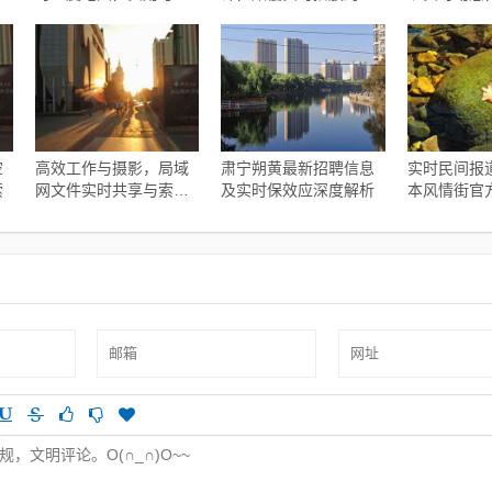
流的绝佳融合
意风暴
空
高效工作与摄影，局域
肃宁朔黄最新招聘信息
实时民间报
索
网文件实时共享与索尼
及实时保效应深度解析
本风情街官
微单最新报价指南
息，语境下
与协同落实