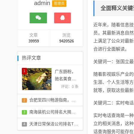
admin
管理员
全面释义关键
近年来，随着信息技
员，其最新消息自然
文章
浏览
上满足了公众对最新
39959
9420526
合进行全面解读。
热评文章
关键词一：张国立最
1
广东肠粉，
随着影视娱乐产业的
驰名美食上
生涯、个人生活等方
榜，美味风
评论：0 条
就等，获取这些最新
靡全球！
合肥至四川畅游指南，旅游攻略全掌握！
2
关键词二：实时电话
评论：0 条
南海装机公司排名大揭秘，影响力深度解读报告
3
实时电话查询是一种
评论：0 条
立的相关消息，这种
天津日常保洁公司排名TOP10，专业清洁服务一览
4
话查询服务可能存在
评论：0 条