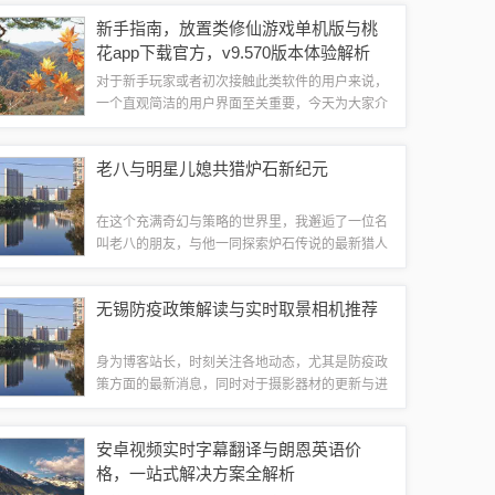
验，还融合了微课堂下载功能，为用户带来全方位
新手指南，放置类修仙游戏单机版与桃
的使用体验，在当前市场上，该软件...
花app下载官方，v9.570版本体验解析
对于新手玩家或者初次接触此类软件的用户来说，
一个直观简洁的用户界面至关重要，今天为大家介
绍的这款“放置类修仙游戏单机版”及其桃花app官方
下载版本，不仅继承了修仙游戏的经典元素，更在
老八与明星儿媳共猎炉石新纪元
界面设计和用户体验上进行了大量的优...
在这个充满奇幻与策略的世界里，我邂逅了一位名
叫老八的朋友，与他一同探索炉石传说的最新猎人
卡组，老八，一个平凡的名字，却承载着一个不凡
的故事，他与三个明星媳妇儿的生活，犹如一幅丰
无锡防疫政策解读与实时取景相机推荐
富多彩的画卷，令人心生向往。老八，一个资...
身为博客站长，时刻关注各地动态，尤其是防疫政
策方面的最新消息，同时对于摄影器材的更新与进
展也保持敏锐的洞察力，本文将围绕“无锡防疫政策
最新”这一主题展开，同时探讨哪些相机在实时取景
安卓视频实时字幕翻译与朗恩英语价
方面表现优秀，供各位读者参考。无锡防...
格，一站式解决方案全解析