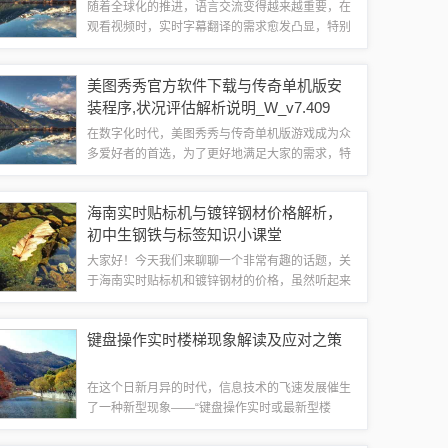
随着全球化的推进，语言交流变得越来越重要，在
观看视频时，实时字幕翻译的需求愈发凸显，特别
是在英语学习过程中，对于视频内容的理解，实时
字幕翻译功能无疑是一大助力，朗恩英语作为一款
美图秀秀官方软件下载与传奇单机版安
备受欢迎的英语学习软件，其价格也是用户关...
装程序,状况评估解析说明_W_v7.409
在数字化时代，美图秀秀与传奇单机版游戏成为众
多爱好者的首选，为了更好地满足大家的需求，特
此整理以下10款必备软件、插件、素材网站，助力
您顺畅进行美图秀秀官方软件下载与传奇单机版安
海南实时贴标机与镀锌钢材价格解析，
装程序。随着计算机技术的飞速发展，图像...
初中生钢铁与标签知识小课堂
大家好！今天我们来聊聊一个非常有趣的话题，关
于海南实时贴标机和镀锌钢材的价格，虽然听起来
好像很专业，但我会用简单易懂的语言和生动的比
喻来给大家讲解，让大家都能明白。了解海南实时
键盘操作实时楼梯现象解读及应对之策
贴标机让我们认识一下什么是贴标机，贴标机...
在这个日新月异的时代，信息技术的飞速发展催生
了一种新型现象——“键盘操作实时或最新型楼
梯”，这一现象的本质在于数字化时代下，人们对于