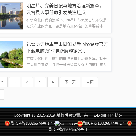
虚拟世界的过度依赖与对现实社交的疏离感，本文
明星片、完美日记与地方治理新篇章，
将围绕这一现象展开探讨，从本质特征、典型...
云霄县人事任命引发关注焦点
在信息化时代的浪潮下，明星片与完美日记不仅是
娱乐产业的亮点，更是地方文化推广的重要载体，
云霄县最新人事任命为这片土地注入了新的活力，
引领地方发展进入新的篇章，本文将探讨这三者之
迅雷历史版本苹果同91助手iphone版官方
间的关联，展现交汇的星光与地方治理新气象...
下载电脑,实时更新解释定义
_5DM_v4.620
在数字化时代，软件的选择多样且功能各异，对于
广大用户来说，寻找一款既免费又强大的软件成为
了一种期待，迅雷历史版本苹果同91助手iPhone版
官方下载电脑，实时更新解释定义_5DM_v4.620正
2
3
4
5
6
下一页
末页
是这样一款软件，它不仅...
Copyright
2015-2019
版权后台设置.
基于
Z-BlogPHP
搭建
鄂ICP备19026574号-1
">
鄂ICP备19026574号-1">
鄂ICP备19026574号-1