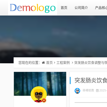
首页
公司简介
产品核
您现在的位置：
首页
工程案例
突发肠炎饮食调整与
突发肠炎饮
移樽就教
2025-