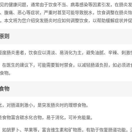
见的健康问题，通常由于饮食不当、病毒感染等因素引发，在肠炎
、腹痛、恶心等症状，严重时甚至可能导致脱水，饮食调整在肠炎
，本文将为您介绍突发肠炎时应如何调整饮食，以帮助缓解症状并
原则
轻度肠炎患者，饮食应以清淡、易消化为主，避免油腻、辛辣、刺激
：在医生的建议下，可能需要暂时禁食，以减轻肠道负担，如必须进
食物。
食物
化，对肠道刺激小，是突发肠炎时的理想食物。
些食物富含碳水化合物，易于消化，可补充能量。
：如胡萝卜、苹果等，富含维生素和矿物质，有助于恢复肠道功能，