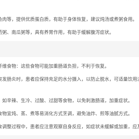
鱼肉等，提供优质蛋白质，有助于身体恢复，建议炖汤或煮粥食用。
药粥、南瓜粥等，具有养胃作用，有助于缓解腹泻症状。
纤维食物：这些食物可能加重肠道负担，不利于恢复。
突发肠炎时，患者应保持充足的水分摄入，以防止脱水，可适量饮用
：如辛辣、生冷、过酸、过甜等食物，以免刺激肠道，加重症状。
食物宜炖、蒸、煮等易消化方式烹调，避免油炸、煎等油腻方式。
食调整过程中，患者应注意观察自身反应，如症状未缓解或加重，应