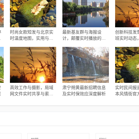
碎
时尚女款短发与北京实
最新基友群与海报设
创新科技发
展
时温度地图，实用与潮
计，颠覆实时播放的创
班实时动态
流的绝佳融合
意风暴
空
高效工作与摄影，局域
肃宁朔黄最新招聘信息
实时民间报
索
网文件实时共享与索尼
及实时保效应深度解析
本风情街官
微单最新报价指南
息，语境下
与协同落实