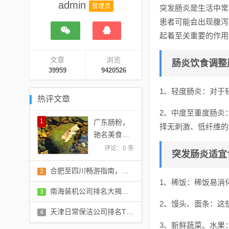
admin
管理员
突发肠炎是生活中常
患者可能会出现腹泻
起着至关重要的作用
文章
浏览
肠炎饮食调整
39959
9420526
1、轻度肠炎：对于
热评文章
2、中度至重度肠炎
1
广东肠粉，
择无刺激、低纤维的
驰名美食上
榜，美味风
评论：0 条
突发肠炎适宜
靡全球！
合肥至四川畅游指南，旅游攻略全掌握！
2
1、稀饭：稀饭易消
评论：0 条
南海装机公司排名大揭秘，影响力深度解读报告
3
2、馒头、面条：这
评论：0 条
天津日常保洁公司排名TOP10，专业清洁服务一览
4
3、新鲜蔬菜、水果
评论：0 条