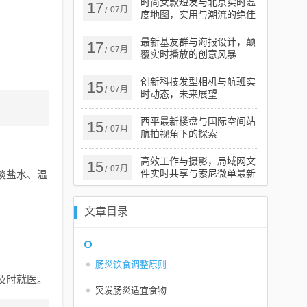
时尚女款短发与北京实时温
17
07月
/
度地图，实用与潮流的绝佳
融合
最新基友群与海报设计，颠
17
07月
/
覆实时播放的创意风暴
创新科技发型相机与航班实
15
07月
/
时动态，未来展望
西平最新楼盘与国际空间站
15
07月
/
航拍视角下的探索
高效工作与摄影，局域网文
15
07月
/
件实时共享与索尼微单最新
淡盐水、温
报价指南
文章目录
肠炎饮食调整原则
及时就医。
突发肠炎适宜食物